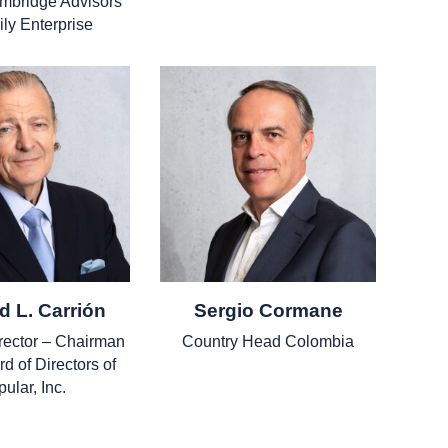
mbridge Advisors
ily Enterprise
d L. Carrión
Sergio Cormane
rector – Chairman
Country Head Colombia
rd of Directors of
ular, Inc.