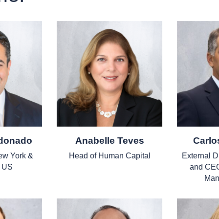
ldonado
Anabelle Teves
Carlo
ew York &
Head of Human Capital
External D
t US
and CEO
Man