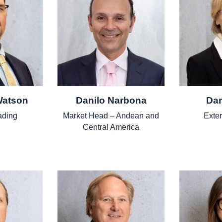
Watson
Danilo Narbona
Dar
ading
Market Head – Andean and
Exter
Central America