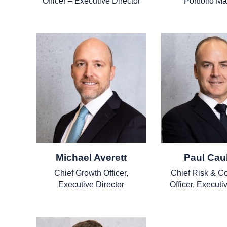
Officer – Executive Director
Portfolio M
Michael Averett
Paul Caul
Chief Growth Officer,
Chief Risk & C
Executive Director
Officer, Executi