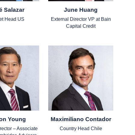
é Salazar
June Huang
et Head US
External Director VP at Bain
Capital Credit
lon Young
Maximiliano Contador
rector – Associate
Country Head Chile