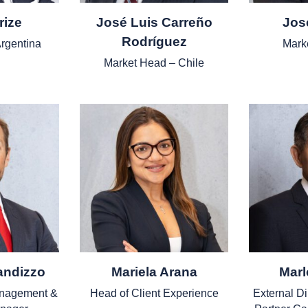
rize
José Luis Carreño
Jos
Rodríguez
rgentina
Mark
Market Head – Chile
andizzo
Mariela Arana
Mar
anagement &
Head of Client Experience
External Di