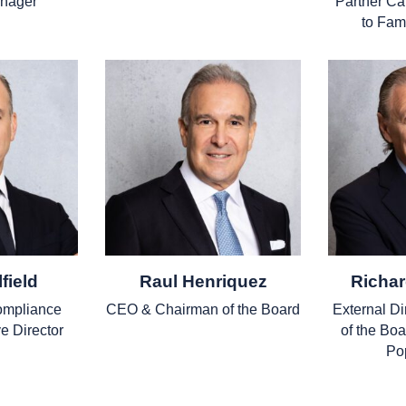
anager
Partner Ca
to Fam
field
Raul Henriquez
Richar
ompliance
CEO & Chairman of the Board
External Di
ve Director
of the Boa
Pop