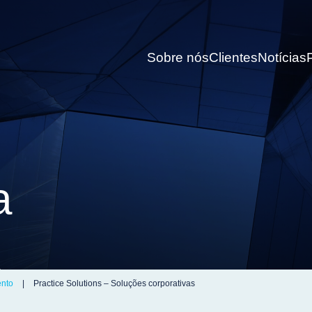
Sobre nós
Clientes
Notícias
a
o
ento
|
Practice Solutions – Soluções corporativas