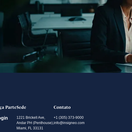
ça Parte
Sede
Contato
ogin
1221 Brickell Ave,
+1 (305) 373-9000
Andar PH (Penthouse),
info@insigneo.com
Miami, FL 33131