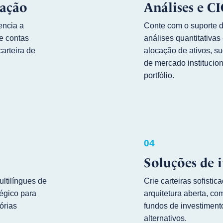
ração
Análises e CI
encia a
Conte com o suporte 
e contas
análises quantitativas
arteira de
alocação de ativos, s
de mercado institucio
portfólio.
04
Soluções de 
ltilíngues de
Crie carteiras sofisti
égico para
arquitetura aberta, c
órias
fundos de investimento
alternativos.