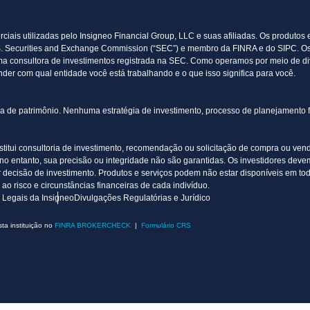
ciais utilizadas pelo Insigneo Financial Group, LLC e suas afiliadas. Os produtos
.S. Securities and Exchange Commission (“SEC”) e membro da FINRA e do SIPC. Os 
ma consultora de investimentos registrada na SEC. Como operamos por meio de diver
ender com qual entidade você está trabalhando e o que isso significa para você.
erda de patrimônio. Nenhuma estratégia de investimento, processo de planejamento
nstitui consultoria de investimento, recomendação ou solicitação de compra ou vend
o entanto, sua precisão ou integridade não são garantidas. Os investidores devem 
r decisão de investimento. Produtos e serviços podem não estar disponíveis em to
 ao risco e circunstâncias financeiras de cada indivíduo.
 Legais da Insigneo
Divulgações Regulatórias e Jurídico
sta instituição no
FINRA BROKERCHECK
|
Formulário CRS