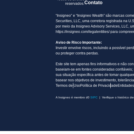
Contato
reservados.
“Insigneo” e “Insigneo Wealth” são marcas comer
Securities, LLC, uma corretora registrada na U
por meio da Insigneo Advisory Services, LLC, u
https://insigneo.com/legalentities/ para compre
Aviso de Risco Importante:
Investir envolve riscos, incluindo a possível p
ou proteger contra perdas.
Este site tem apenas fins informativos e não co
baseiam-se em fontes consideradas confiáveis; n
sua situação específica antes de tomar qualque
basear nos objetivos de investimento, tolerância
Termos de Uso
Política de Privacidade
Entidades
A Insigneo é membro d0
SIPC
| Verifique o histórico de