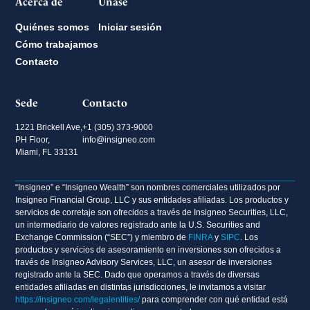
Acerca de
Únase
Quiénes somos
Iniciar sesión
Cómo trabajamos
Contacto
Sede
Contacto
1221 Brickell Ave,
+1 (305) 373-9000
PH Floor,
info@insigneo.com
Miami, FL 33131
“Insigneo” e “Insigneo Wealth” son nombres comerciales utilizados por
Insigneo Financial Group, LLC y sus entidades afiliadas. Los productos y
servicios de corretaje son ofrecidos a través de Insigneo Securities, LLC,
un intermediario de valores registrado ante la U.S. Securities and
Exchange Commission (“SEC”) y miembro de
FINRA
y
SIPC
. Los
productos y servicios de asesoramiento en inversiones son ofrecidos a
través de Insigneo Advisory Services, LLC, un asesor de inversiones
registrado ante la SEC. Dado que operamos a través de diversas
entidades afiliadas en distintas jurisdicciones, le invitamos a visitar
https://insigneo.com/legalentities/
para comprender con qué entidad está