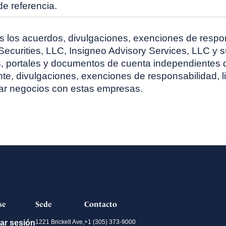
e referencia.
 los acuerdos, divulgaciones, exenciones de respo
curities, LLC, Insigneo Advisory Services, LLC y sus
ios, portales y documentos de cuenta independientes
e, divulgaciones, exenciones de responsabilidad, li
zar negocios con estas empresas.
se
Sede
Contacto
iar sesión
1221 Brickell Ave,
+1 (305) 373-9000