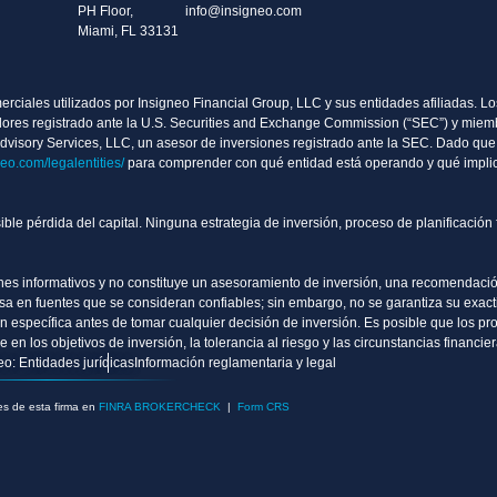
PH Floor,
info@insigneo.com
Miami, FL 33131
ciales utilizados por Insigneo Financial Group, LLC y sus entidades afiliadas. Los
valores registrado ante la U.S. Securities and Exchange Commission (“SEC”) y mie
Advisory Services, LLC, un asesor de inversiones registrado ante la SEC. Dado que 
neo.com/legalentities/
para comprender con qué entidad está operando y qué implic
sible pérdida del capital. Ninguna estrategia de inversión, proceso de planificació
nes informativos y no constituye un asesoramiento de inversión, una recomendación
 en fuentes que se consideran confiables; sin embargo, no se garantiza su exacti
ón específica antes de tomar cualquier decisión de inversión. Es posible que los pro
en los objetivos de inversión, la tolerancia al riesgo y las circunstancias financie
eo: Entidades jurídicas
Información reglamentaria y legal
es de esta firma en
FINRA BROKERCHECK
|
Form CRS