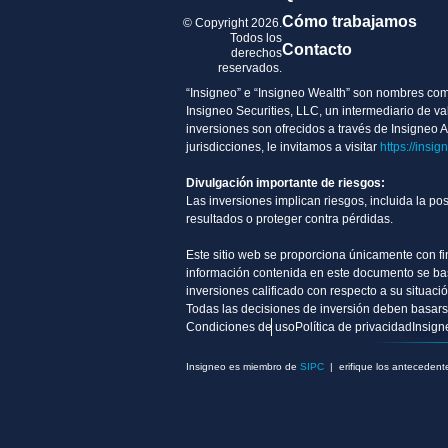
Cómo trabajamos
© Copyright 2026.
Todos los
Contacto
derechos
reservados.
“Insigneo” e “Insigneo Wealth” son nombres comer
Insigneo Securities, LLC, un intermediario de 
inversiones son ofrecidos a través de Insigneo 
jurisdicciones, le invitamos a visitar
https://insig
Divulgación importante de riesgos:
Las inversiones implican riesgos, incluida la po
resultados o proteger contra pérdidas.
Este sitio web se proporciona únicamente con fi
información contenida en este documento se basa
inversiones calificado con respecto a su situaci
Todas las decisiones de inversión deben basarse 
Condiciones de uso
Política de privacidad
Insign
Insigneo es miembro de
SIPC
| erifique los antecedent