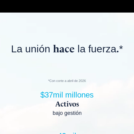
hace
.
La unión
la fuerza
*
*Con corte a abril de 2026
$37mil millones
Activos
bajo gestión