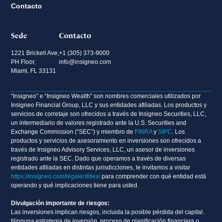
Contacto
compliance@insigneo.com
Sede
Contacto
1221 Brickell Ave,
+1 (305) 373-9000
PH Floor,
info@insigneo.com
Miami, FL 33131
“Insigneo” e “Insigneo Wealth” son nombres comerciales utilizados por
Insigneo Financial Group, LLC y sus entidades afiliadas. Los productos y
servicios de corretaje son ofrecidos a través de Insigneo Securities, LLC,
un intermediario de valores registrado ante la U.S. Securities and
Exchange Commission (“SEC”) y miembro de
FINRA
y
SIPC
. Los
productos y servicios de asesoramiento en inversiones son ofrecidos a
través de Insigneo Advisory Services, LLC, un asesor de inversiones
registrado ante la SEC. Dado que operamos a través de diversas
entidades afiliadas en distintas jurisdicciones, le invitamos a visitar
https://insigneo.com/legalentities/
para comprender con qué entidad está
operando y qué implicaciones tiene para usted.
Divulgación importante de riesgos:
Las inversiones implican riesgos, incluida la posible pérdida del capital.
Ninguna estrategia de inversión, proceso de planificación financiera o