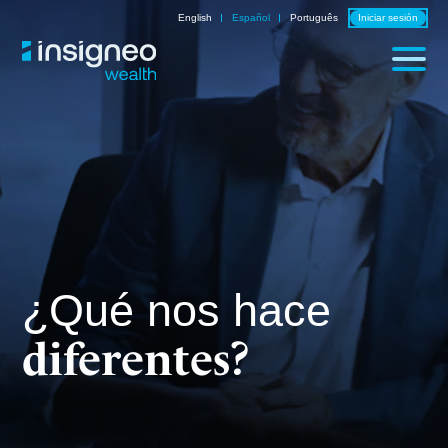
Skip
English
Español
Português
Iniciar sesión
to
content
¿Qué nos hace
diferentes?