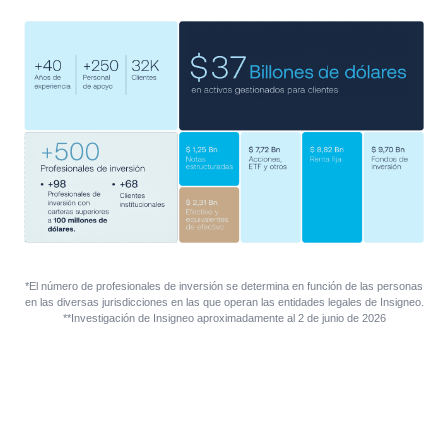
*El número de profesionales de inversión se determina en función de las personas
en las diversas jurisdicciones en las que operan las entidades legales de Insigneo.
**Investigación de Insigneo aproximadamente al 2 de junio de 2026