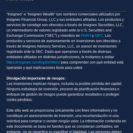
“Insigneo” e “Insigneo Wealth” son nombres comerciales utilizados por
Insigneo Financial Group, LLC y sus entidades afiliadas. Los productos y
servicios de corretaje son ofrecidos a través de Insigneo Securities, LLC,
un intermediario de valores registrado ante la U.S. Securities and
Exchange Commission (“SEC”) y miembro de
FINRA
y
SIPC
. Los
productos y servicios de asesoramiento en inversiones son ofrecidos a
través de Insigneo Advisory Services, LLC, un asesor de inversiones
registrado ante la SEC. Dado que operamos a través de diversas
entidades afiliadas en distintas jurisdicciones, le invitamos a visitar
https://insigneo.com/legalentities/
para comprender con qué entidad está
operando y qué implicaciones tiene para usted.
Divulgación importante de riesgos:
Las inversiones implican riesgos, incluida la posible pérdida del capital.
Ninguna estrategia de inversión, proceso de planificación financiera o
enfoque de gestión de riesgos puede garantizar resultados o proteger
contra pérdidas.
Este sitio web se proporciona únicamente con fines informativos y no
constituye un asesoramiento de inversión, una recomendación ni una
solicitud para comprar o vender ningún valor. La información contenida en
este documento se basa en fuentes que se consideran confiables; sin
embargo, no se garantiza su exactitud ni totalidad. Las personas deben