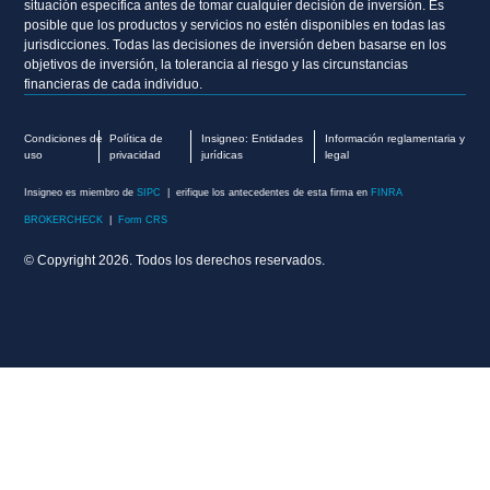
situación específica antes de tomar cualquier decisión de inversión. Es
posible que los productos y servicios no estén disponibles en todas las
jurisdicciones. Todas las decisiones de inversión deben basarse en los
objetivos de inversión, la tolerancia al riesgo y las circunstancias
financieras de cada individuo.
Condiciones de
Política de
Insigneo: Entidades
Información reglamentaria y
uso
privacidad
jurídicas
legal
Insigneo es miembro de
SIPC
| erifique los antecedentes de esta firma en
FINRA
BROKERCHECK
|
Form CRS
© Copyright 2026. Todos los derechos reservados.