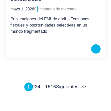
mayo 1, 2026
Comentario de mercado
Publicaciones del FMI de abril – Tensiones
fiscales y oportunidades selectivas en un
mundo fragmentado
Paginación
2
3
4
…
15
16
Siguientes
1
de
entradas