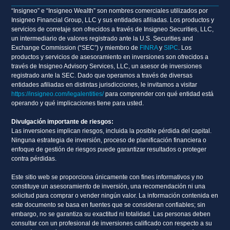
“Insigneo” e “Insigneo Wealth” son nombres comerciales utilizados por
Insigneo Financial Group, LLC y sus entidades afiliadas. Los productos y
servicios de corretaje son ofrecidos a través de Insigneo Securities, LLC,
un intermediario de valores registrado ante la U.S. Securities and
Exchange Commission (“SEC”) y miembro de
FINRA
y
SIPC
. Los
productos y servicios de asesoramiento en inversiones son ofrecidos a
través de Insigneo Advisory Services, LLC, un asesor de inversiones
registrado ante la SEC. Dado que operamos a través de diversas
entidades afiliadas en distintas jurisdicciones, le invitamos a visitar
https://insigneo.com/legalentities/
para comprender con qué entidad está
operando y qué implicaciones tiene para usted.
Divulgación importante de riesgos:
Las inversiones implican riesgos, incluida la posible pérdida del capital.
Ninguna estrategia de inversión, proceso de planificación financiera o
enfoque de gestión de riesgos puede garantizar resultados o proteger
contra pérdidas.
Este sitio web se proporciona únicamente con fines informativos y no
constituye un asesoramiento de inversión, una recomendación ni una
solicitud para comprar o vender ningún valor. La información contenida en
este documento se basa en fuentes que se consideran confiables; sin
embargo, no se garantiza su exactitud ni totalidad. Las personas deben
consultar con un profesional de inversiones calificado con respecto a su