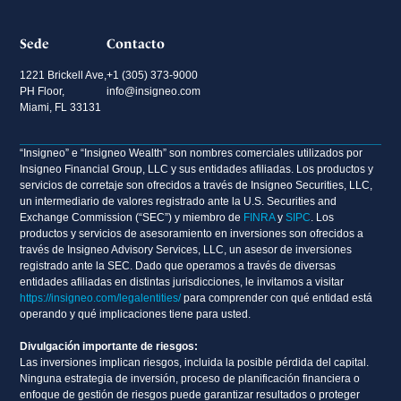
Sede
Contacto
1221 Brickell Ave,
+1 (305) 373-9000
PH Floor,
info@insigneo.com
Miami, FL 33131
“Insigneo” e “Insigneo Wealth” son nombres comerciales utilizados por
Insigneo Financial Group, LLC y sus entidades afiliadas. Los productos y
servicios de corretaje son ofrecidos a través de Insigneo Securities, LLC,
un intermediario de valores registrado ante la U.S. Securities and
Exchange Commission (“SEC”) y miembro de
FINRA
y
SIPC
. Los
productos y servicios de asesoramiento en inversiones son ofrecidos a
través de Insigneo Advisory Services, LLC, un asesor de inversiones
registrado ante la SEC. Dado que operamos a través de diversas
entidades afiliadas en distintas jurisdicciones, le invitamos a visitar
https://insigneo.com/legalentities/
para comprender con qué entidad está
operando y qué implicaciones tiene para usted.
Divulgación importante de riesgos:
Las inversiones implican riesgos, incluida la posible pérdida del capital.
Ninguna estrategia de inversión, proceso de planificación financiera o
enfoque de gestión de riesgos puede garantizar resultados o proteger