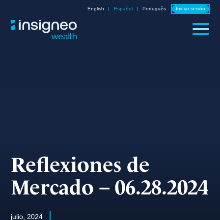
Skip
English
Español
Português
Iniciar sesión
to
content
Reflexiones de
Mercado – 06.28.2024
julio, 2024