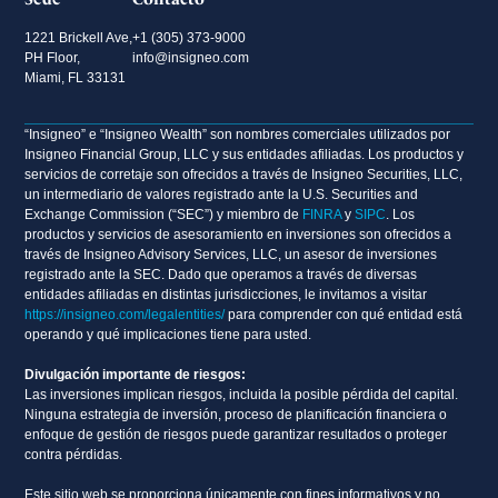
1221 Brickell Ave,
+1 (305) 373-9000
PH Floor,
info@insigneo.com
Miami, FL 33131
“Insigneo” e “Insigneo Wealth” son nombres comerciales utilizados por
Insigneo Financial Group, LLC y sus entidades afiliadas. Los productos y
servicios de corretaje son ofrecidos a través de Insigneo Securities, LLC,
un intermediario de valores registrado ante la U.S. Securities and
Exchange Commission (“SEC”) y miembro de
FINRA
y
SIPC
. Los
productos y servicios de asesoramiento en inversiones son ofrecidos a
través de Insigneo Advisory Services, LLC, un asesor de inversiones
registrado ante la SEC. Dado que operamos a través de diversas
entidades afiliadas en distintas jurisdicciones, le invitamos a visitar
https://insigneo.com/legalentities/
para comprender con qué entidad está
operando y qué implicaciones tiene para usted.
Divulgación importante de riesgos:
Las inversiones implican riesgos, incluida la posible pérdida del capital.
Ninguna estrategia de inversión, proceso de planificación financiera o
enfoque de gestión de riesgos puede garantizar resultados o proteger
contra pérdidas.
Este sitio web se proporciona únicamente con fines informativos y no