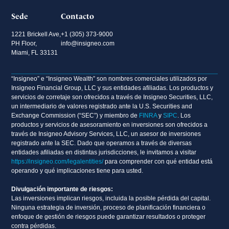
Sede
Contacto
1221 Brickell Ave,
+1 (305) 373-9000
PH Floor,
info@insigneo.com
Miami, FL 33131
“Insigneo” e “Insigneo Wealth” son nombres comerciales utilizados por
Insigneo Financial Group, LLC y sus entidades afiliadas. Los productos y
servicios de corretaje son ofrecidos a través de Insigneo Securities, LLC,
un intermediario de valores registrado ante la U.S. Securities and
Exchange Commission (“SEC”) y miembro de
FINRA
y
SIPC
. Los
productos y servicios de asesoramiento en inversiones son ofrecidos a
través de Insigneo Advisory Services, LLC, un asesor de inversiones
registrado ante la SEC. Dado que operamos a través de diversas
entidades afiliadas en distintas jurisdicciones, le invitamos a visitar
https://insigneo.com/legalentities/
para comprender con qué entidad está
operando y qué implicaciones tiene para usted.
Divulgación importante de riesgos:
Las inversiones implican riesgos, incluida la posible pérdida del capital.
Ninguna estrategia de inversión, proceso de planificación financiera o
enfoque de gestión de riesgos puede garantizar resultados o proteger
contra pérdidas.