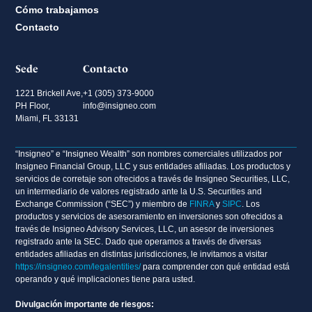
Cómo trabajamos
Contacto
Sede
Contacto
1221 Brickell Ave,
+1 (305) 373-9000
PH Floor,
info@insigneo.com
Miami, FL 33131
“Insigneo” e “Insigneo Wealth” son nombres comerciales utilizados por
Insigneo Financial Group, LLC y sus entidades afiliadas. Los productos y
servicios de corretaje son ofrecidos a través de Insigneo Securities, LLC,
un intermediario de valores registrado ante la U.S. Securities and
Exchange Commission (“SEC”) y miembro de
FINRA
y
SIPC
. Los
productos y servicios de asesoramiento en inversiones son ofrecidos a
través de Insigneo Advisory Services, LLC, un asesor de inversiones
registrado ante la SEC. Dado que operamos a través de diversas
entidades afiliadas en distintas jurisdicciones, le invitamos a visitar
https://insigneo.com/legalentities/
para comprender con qué entidad está
operando y qué implicaciones tiene para usted.
Divulgación importante de riesgos: