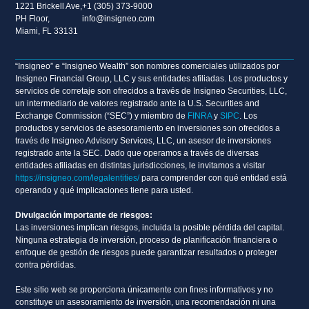
1221 Brickell Ave,
+1 (305) 373-9000
PH Floor,
info@insigneo.com
Miami, FL 33131
“Insigneo” e “Insigneo Wealth” son nombres comerciales utilizados por
Insigneo Financial Group, LLC y sus entidades afiliadas. Los productos y
servicios de corretaje son ofrecidos a través de Insigneo Securities, LLC,
un intermediario de valores registrado ante la U.S. Securities and
Exchange Commission (“SEC”) y miembro de
FINRA
y
SIPC
. Los
productos y servicios de asesoramiento en inversiones son ofrecidos a
través de Insigneo Advisory Services, LLC, un asesor de inversiones
registrado ante la SEC. Dado que operamos a través de diversas
entidades afiliadas en distintas jurisdicciones, le invitamos a visitar
https://insigneo.com/legalentities/
para comprender con qué entidad está
operando y qué implicaciones tiene para usted.
Divulgación importante de riesgos:
Las inversiones implican riesgos, incluida la posible pérdida del capital.
Ninguna estrategia de inversión, proceso de planificación financiera o
enfoque de gestión de riesgos puede garantizar resultados o proteger
contra pérdidas.
Este sitio web se proporciona únicamente con fines informativos y no
constituye un asesoramiento de inversión, una recomendación ni una