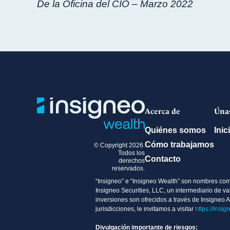
De la Oficina del CIO – Marzo 2022
de
entradas
Acerca de
Úna
Quiénes somos
Inic
Cómo trabajamos
© Copyright 2026.
Todos los
Contacto
derechos
reservados.
“Insigneo” e “Insigneo Wealth” son nombres comer
Insigneo Securities, LLC, un intermediario de 
inversiones son ofrecidos a través de Insigneo 
jurisdicciones, le invitamos a visitar
https://insig
Divulgación importante de riesgos: