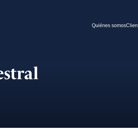
Quiénes somos
Clien
stral