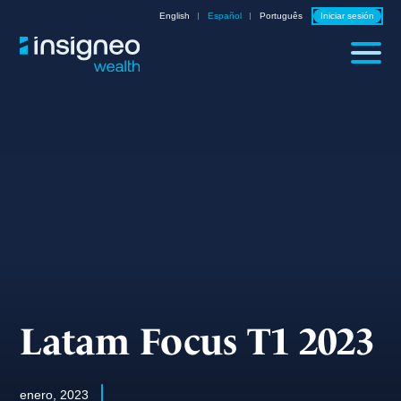
Skip
English
Español
Português
Iniciar sesión
to
content
Latam Focus T1 2023
enero, 2023