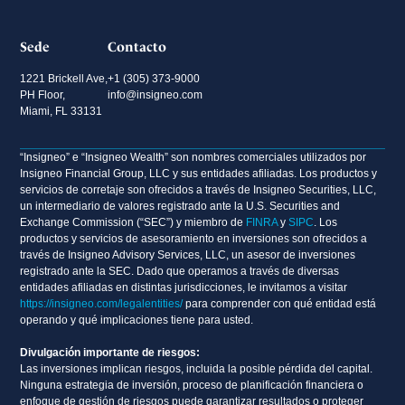
Sede
Contacto
1221 Brickell Ave,
+1 (305) 373-9000
PH Floor,
info@insigneo.com
Miami, FL 33131
“Insigneo” e “Insigneo Wealth” son nombres comerciales utilizados por
Insigneo Financial Group, LLC y sus entidades afiliadas. Los productos y
servicios de corretaje son ofrecidos a través de Insigneo Securities, LLC,
un intermediario de valores registrado ante la U.S. Securities and
Exchange Commission (“SEC”) y miembro de
FINRA
y
SIPC
. Los
productos y servicios de asesoramiento en inversiones son ofrecidos a
través de Insigneo Advisory Services, LLC, un asesor de inversiones
registrado ante la SEC. Dado que operamos a través de diversas
entidades afiliadas en distintas jurisdicciones, le invitamos a visitar
https://insigneo.com/legalentities/
para comprender con qué entidad está
operando y qué implicaciones tiene para usted.
Divulgación importante de riesgos:
Las inversiones implican riesgos, incluida la posible pérdida del capital.
Ninguna estrategia de inversión, proceso de planificación financiera o
enfoque de gestión de riesgos puede garantizar resultados o proteger