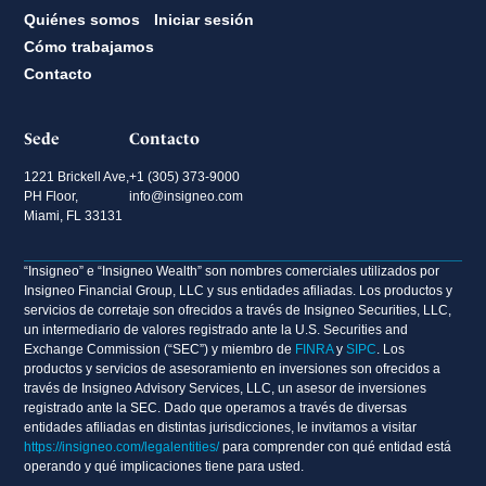
Quiénes somos
Iniciar sesión
Cómo trabajamos
Contacto
Sede
Contacto
1221 Brickell Ave,
+1 (305) 373-9000
PH Floor,
info@insigneo.com
Miami, FL 33131
“Insigneo” e “Insigneo Wealth” son nombres comerciales utilizados por
Insigneo Financial Group, LLC y sus entidades afiliadas. Los productos y
servicios de corretaje son ofrecidos a través de Insigneo Securities, LLC,
un intermediario de valores registrado ante la U.S. Securities and
Exchange Commission (“SEC”) y miembro de
FINRA
y
SIPC
. Los
productos y servicios de asesoramiento en inversiones son ofrecidos a
través de Insigneo Advisory Services, LLC, un asesor de inversiones
registrado ante la SEC. Dado que operamos a través de diversas
entidades afiliadas en distintas jurisdicciones, le invitamos a visitar
https://insigneo.com/legalentities/
para comprender con qué entidad está
operando y qué implicaciones tiene para usted.