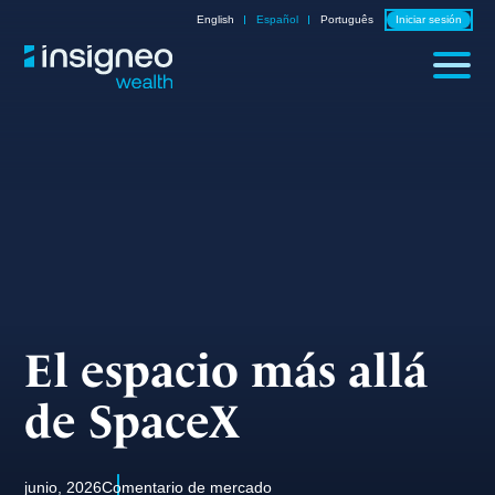
Skip
English
Español
Português
Iniciar sesión
to
content
El espacio más allá
de SpaceX
junio, 2026
Comentario de mercado