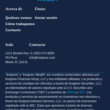
Acerca de
Únase
Quiénes somos
Iniciar sesión
Cómo trabajamos
Contacto
Sede
Contacto
1221 Brickell Ave,
+1 (305) 373-9000
PH Floor,
info@insigneo.com
Miami, FL 33131
“Insigneo” e “Insigneo Wealth” son nombres comerciales utilizados por
Insigneo Financial Group, LLC y sus entidades afiliadas. Los productos y
servicios de corretaje son ofrecidos a través de Insigneo Securities, LLC,
un intermediario de valores registrado ante la U.S. Securities and
Exchange Commission (“SEC”) y miembro de
FINRA
y
SIPC
. Los
productos y servicios de asesoramiento en inversiones son ofrecidos a
través de Insigneo Advisory Services, LLC, un asesor de inversiones
registrado ante la SEC. Dado que operamos a través de diversas