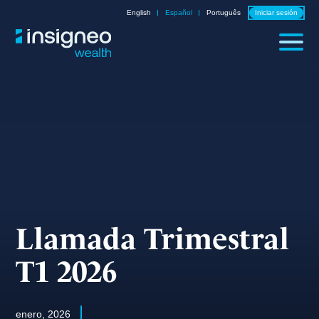
Skip
English
Español
Português
Iniciar sesión
to
content
Llamada Trimestral
T1 2026
enero, 2026