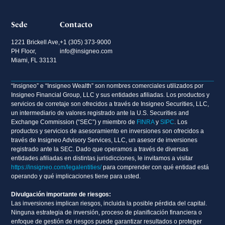
Sede
Contacto
1221 Brickell Ave,
+1 (305) 373-9000
PH Floor,
info@insigneo.com
Miami, FL 33131
“Insigneo” e “Insigneo Wealth” son nombres comerciales utilizados por
Insigneo Financial Group, LLC y sus entidades afiliadas. Los productos y
servicios de corretaje son ofrecidos a través de Insigneo Securities, LLC,
un intermediario de valores registrado ante la U.S. Securities and
Exchange Commission (“SEC”) y miembro de
FINRA
y
SIPC
. Los
productos y servicios de asesoramiento en inversiones son ofrecidos a
través de Insigneo Advisory Services, LLC, un asesor de inversiones
registrado ante la SEC. Dado que operamos a través de diversas
entidades afiliadas en distintas jurisdicciones, le invitamos a visitar
https://insigneo.com/legalentities/
para comprender con qué entidad está
operando y qué implicaciones tiene para usted.
Divulgación importante de riesgos:
Las inversiones implican riesgos, incluida la posible pérdida del capital.
Ninguna estrategia de inversión, proceso de planificación financiera o
enfoque de gestión de riesgos puede garantizar resultados o proteger