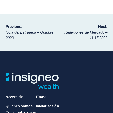
Navegación
Previous:
Next:
Nota del Estratega – Octubre
Reflexiones de Mercado –
de
2023
11.17.2023
entradas
Acerca de
Únase
Quiénes somos
Iniciar sesión
Cómo trabajamos