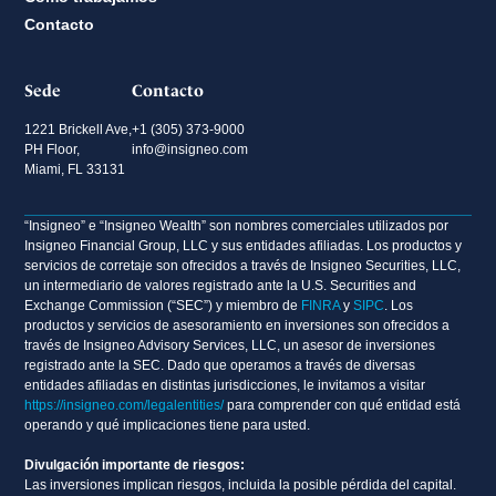
Contacto
Sede
Contacto
1221 Brickell Ave,
+1 (305) 373-9000
PH Floor,
info@insigneo.com
Miami, FL 33131
“Insigneo” e “Insigneo Wealth” son nombres comerciales utilizados por
Insigneo Financial Group, LLC y sus entidades afiliadas. Los productos y
servicios de corretaje son ofrecidos a través de Insigneo Securities, LLC,
un intermediario de valores registrado ante la U.S. Securities and
Exchange Commission (“SEC”) y miembro de
FINRA
y
SIPC
. Los
productos y servicios de asesoramiento en inversiones son ofrecidos a
través de Insigneo Advisory Services, LLC, un asesor de inversiones
registrado ante la SEC. Dado que operamos a través de diversas
entidades afiliadas en distintas jurisdicciones, le invitamos a visitar
https://insigneo.com/legalentities/
para comprender con qué entidad está
operando y qué implicaciones tiene para usted.
Divulgación importante de riesgos:
Las inversiones implican riesgos, incluida la posible pérdida del capital.