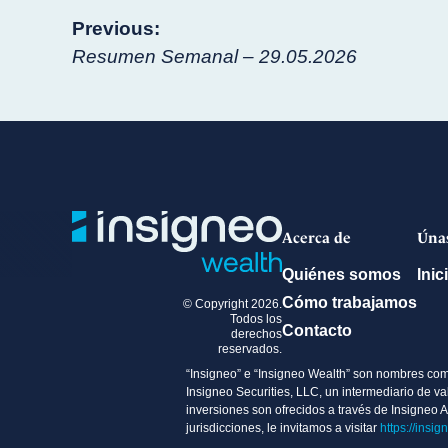
Navegación
Previous:
Resumen Semanal – 29.05.2026
de
entradas
Acerca de
Úna
Quiénes somos
Inic
Cómo trabajamos
© Copyright 2026.
Todos los
Contacto
derechos
reservados.
“Insigneo” e “Insigneo Wealth” son nombres comer
Insigneo Securities, LLC, un intermediario de 
inversiones son ofrecidos a través de Insigneo 
jurisdicciones, le invitamos a visitar
https://insig