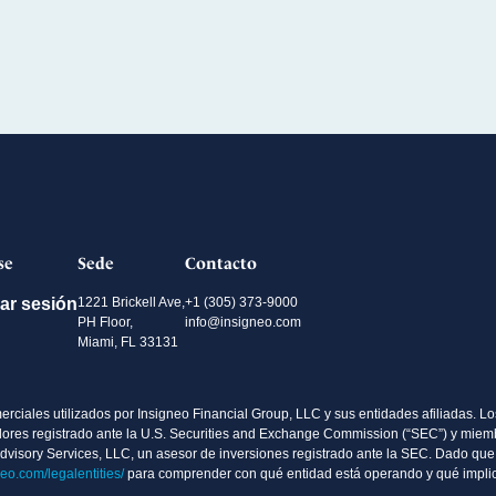
se
Sede
Contacto
iar sesión
1221 Brickell Ave,
+1 (305) 373-9000
PH Floor,
info@insigneo.com
Miami, FL 33131
ciales utilizados por Insigneo Financial Group, LLC y sus entidades afiliadas. Los
valores registrado ante la U.S. Securities and Exchange Commission (“SEC”) y mie
Advisory Services, LLC, un asesor de inversiones registrado ante la SEC. Dado que 
neo.com/legalentities/
para comprender con qué entidad está operando y qué implic