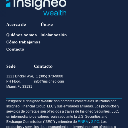
Acerca de
Únase
Quiénes somos
Iniciar sesión
Cómo trabajamos
Contacto
Sede
Contacto
1221 Brickell Ave,
+1 (305) 373-9000
PH Floor,
info@insigneo.com
Miami, FL 33131
“Insigneo” e “Insigneo Wealth” son nombres comerciales utilizados por
Insigneo Financial Group, LLC y sus entidades afiliadas. Los productos y
servicios de corretaje son ofrecidos a través de Insigneo Securities, LLC,
un intermediario de valores registrado ante la U.S. Securities and
Exchange Commission (“SEC”) y miembro de
FINRA
y
SIPC
. Los
productos y servicios de asesoramiento en inversiones son ofrecidos a