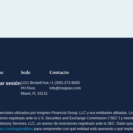
se
Sede
Contacto
iar sesión
1221 Brickell Ave,
+1 (305) 373-9000
PH Floor,
info@insigneo.com
Miami, FL 33131
ciales utilizados por Insigneo Financial Group, LLC y sus entidades afiliadas. Los
valores registrado ante la U.S. Securities and Exchange Commission (“SEC”) y mie
Advisory Services, LLC, un asesor de inversiones registrado ante la SEC. Dado que 
neo.com/legalentities/
para comprender con qué entidad está operando y qué implic