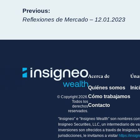
Navegación
Previous:
Reflexiones de Mercado – 12.01.2023
de
entradas
Acerca de
Úna
Quiénes somos
Inic
Cómo trabajamos
© Copyright 2026.
Todos los
Contacto
derechos
reservados.
“Insigneo” e “Insigneo Wealth” son nombres comer
Insigneo Securities, LLC, un intermediario de 
inversiones son ofrecidos a través de Insigneo 
jurisdicciones, le invitamos a visitar
https://insig