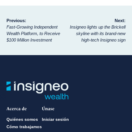
Navegación
Previous:
Next:
Fast-Growing Independent
Insigneo lights up the Brickell
de
Wealth Platform, to Receive
skyline with its brand-new
$100 Million Investment
high-tech Insigneo sign
entradas
Acerca de
Únase
Quiénes somos
Iniciar sesión
Cómo trabajamos