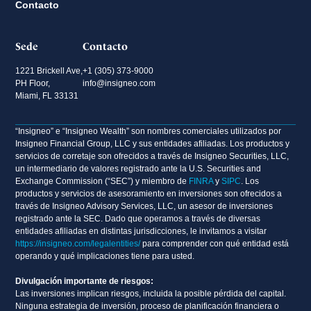
Contacto
Sede
Contacto
1221 Brickell Ave,
+1 (305) 373-9000
PH Floor,
info@insigneo.com
Miami, FL 33131
“Insigneo” e “Insigneo Wealth” son nombres comerciales utilizados por
Insigneo Financial Group, LLC y sus entidades afiliadas. Los productos y
servicios de corretaje son ofrecidos a través de Insigneo Securities, LLC,
un intermediario de valores registrado ante la U.S. Securities and
Exchange Commission (“SEC”) y miembro de
FINRA
y
SIPC
. Los
productos y servicios de asesoramiento en inversiones son ofrecidos a
través de Insigneo Advisory Services, LLC, un asesor de inversiones
registrado ante la SEC. Dado que operamos a través de diversas
entidades afiliadas en distintas jurisdicciones, le invitamos a visitar
https://insigneo.com/legalentities/
para comprender con qué entidad está
operando y qué implicaciones tiene para usted.
Divulgación importante de riesgos:
Las inversiones implican riesgos, incluida la posible pérdida del capital.
Ninguna estrategia de inversión, proceso de planificación financiera o